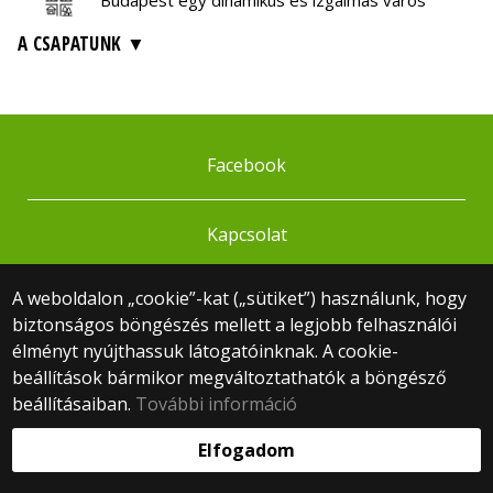
Budapest egy dinamikus és izgalmas város
A CSAPATUNK
Facebook
Kapcsolat
A weboldalon „cookie”-kat („sütiket”) használunk, hogy
© 2025 Eötvös Loránd Tudományegyetem
Minden jog fenntartva.
biztonságos böngészés mellett a legjobb felhasználói
1053 Budapest, Egyetem tér 1–3.
élményt nyújthassuk látogatóinknak. A cookie-
Központi telefonszám: +36 1 411 6500
beállítások bármikor megváltoztathatók a böngésző
Webfejlesztés:
beállításaiban.
További információ
Elfogadom