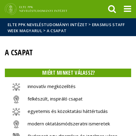
Események
ELTE a
Hírek
sajtóban
>
ELTE PPK NEVELÉSTUDOMÁNYI INTÉZET
ERASMUS STAFF
>
WEEK MAGYARUL
A CSAPAT
A CSAPAT
MIÉRT MINKET VÁLASSZ?
innovatív megközelítés
felkészült, inspiráló csapat
egyetemis és közoktatási háttértudás
modern oktatásmódszeratni ismeretek