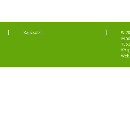
Kapcsolat
© 2
Mind
1053
Közp
Webf