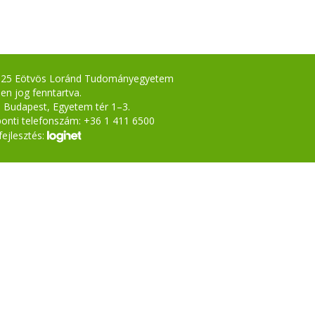
025 Eötvös Loránd Tudományegyetem
en jog fenntartva.
 Budapest, Egyetem tér 1–3.
onti telefonszám: +36 1 411 6500
ejlesztés: