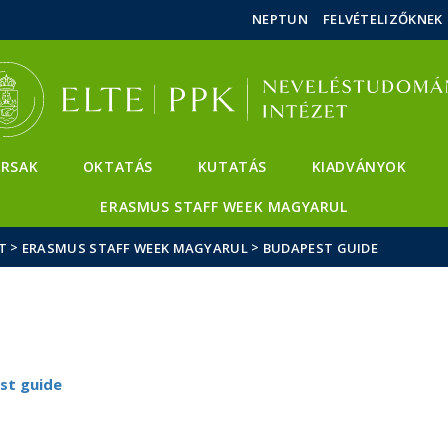
Események
ELTE a
Hírek
NEPTUN
FELVÉTELIZŐKNEK
sajtóban
RSAK
OKTATÁS
KUTATÁS
KIADVÁNYOK
ERASMUS STAFF WEEK MAGYARUL
>
>
T
ERASMUS STAFF WEEK MAGYARUL
BUDAPEST GUIDE
st guide