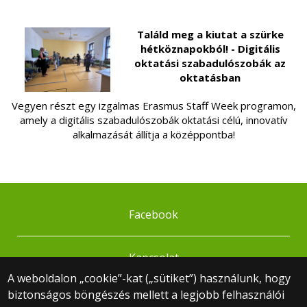
Találd meg a kiutat a szürke
hétköznapokból! - Digitális
oktatási szabadulószobák az
oktatásban
Vegyen részt egy izgalmas Erasmus Staff Week programon,
amely a digitális szabadulószobák oktatási célú, innovatív
alkalmazását állítja a középpontba!
Facebook
Kapcsolat
A weboldalon „cookie”-kat („sütiket”) használunk, hogy
biztonságos böngészés mellett a legjobb felhasználói
© 2025 Eötvös Loránd Tudományegyetem