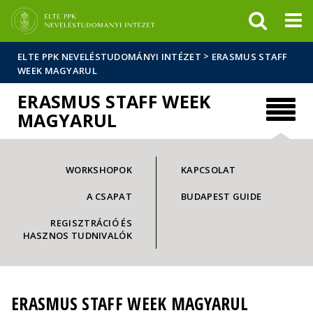
Események
ELTE a
Hírek
sajtóban
>
ELTE PPK NEVELÉSTUDOMÁNYI INTÉZET
ERASMUS STAFF
WEEK MAGYARUL
ERASMUS STAFF WEEK
MAGYARUL
WORKSHOPOK
KAPCSOLAT
A CSAPAT
BUDAPEST GUIDE
REGISZTRÁCIÓ ÉS
HASZNOS TUDNIVALÓK
ERASMUS STAFF WEEK MAGYARUL