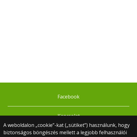
Facebook
Kapcsolat
A weboldalon „cookie”-kat („sütiket”) használunk, hogy
biztonságos böngészés mellett a legjobb felhasználói
© 2025 Eötvös Loránd Tudományegyetem