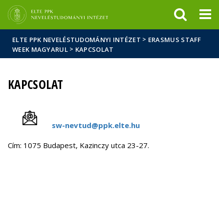
Események
ELTE a
Hírek
sajtóban
>
ELTE PPK NEVELÉSTUDOMÁNYI INTÉZET
ERASMUS STAFF
>
WEEK MAGYARUL
KAPCSOLAT
KAPCSOLAT
sw-nevtud@ppk.elte.hu
Cím: 1075 Budapest, Kazinczy utca 23-27.