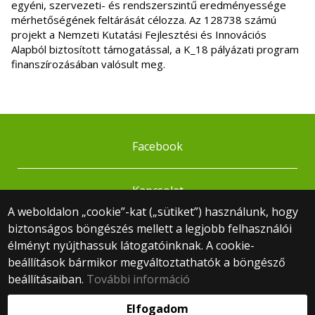
egyéni, szervezeti- és rendszerszintű eredményessége
mérhetőségének feltárását célozza. Az 128738 számú
projekt a Nemzeti Kutatási Fejlesztési és Innovációs
Alapból biztosított támogatással, a K_18 pályázati program
finanszírozásában valósult meg.
Facebook
Kapcsolat
A weboldalon „cookie”-kat („sütiket”) használunk, hogy
biztonságos böngészés mellett a legjobb felhasználói
© 2025 Eötvös Loránd Tudományegyetem
élményt nyújthassuk látogatóinknak. A cookie-
Minden jog fenntartva.
beállítások bármikor megváltoztathatók a böngésző
1053 Budapest, Egyetem tér 1–3.
Központi telefonszám: +36 1 411 6500
beállításaiban.
További információ
Webfejlesztés:
Elfogadom