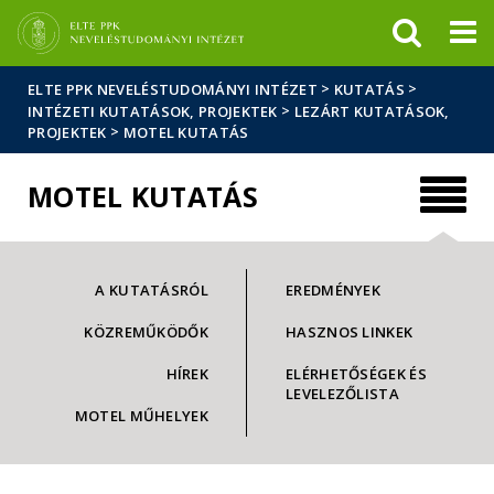
Események
ELTE a
Hírek
sajtóban
>
>
ELTE PPK NEVELÉSTUDOMÁNYI INTÉZET
KUTATÁS
>
INTÉZETI KUTATÁSOK, PROJEKTEK
LEZÁRT KUTATÁSOK,
>
PROJEKTEK
MOTEL KUTATÁS
MOTEL KUTATÁS
A KUTATÁSRÓL
EREDMÉNYEK
KÖZREMŰKÖDŐK
HASZNOS LINKEK
HÍREK
ELÉRHETŐSÉGEK ÉS
LEVELEZŐLISTA
MOTEL MŰHELYEK