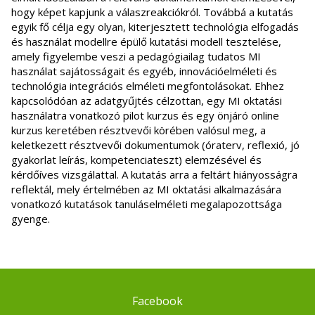
hogy képet kapjunk a válaszreakciókról. Továbbá a kutatás
egyik fő célja egy olyan, kiterjesztett technológia elfogadás
és használat modellre épülő kutatási modell tesztelése,
amely figyelembe veszi a pedagógiailag tudatos MI
használat sajátosságait és egyéb, innovációelméleti és
technológia integrációs elméleti megfontolásokat. Ehhez
kapcsolódóan az adatgyűjtés célzottan, egy MI oktatási
használatra vonatkozó pilot kurzus és egy önjáró online
kurzus keretében résztvevői körében valósul meg, a
keletkezett résztvevői dokumentumok (óraterv, reflexió, jó
gyakorlat leírás, kompetenciateszt) elemzésével és
kérdőíves vizsgálattal. A kutatás arra a feltárt hiányosságra
reflektál, mely értelmében az MI oktatási alkalmazására
vonatkozó kutatások tanuláselméleti megalapozottsága
gyenge.
Facebook