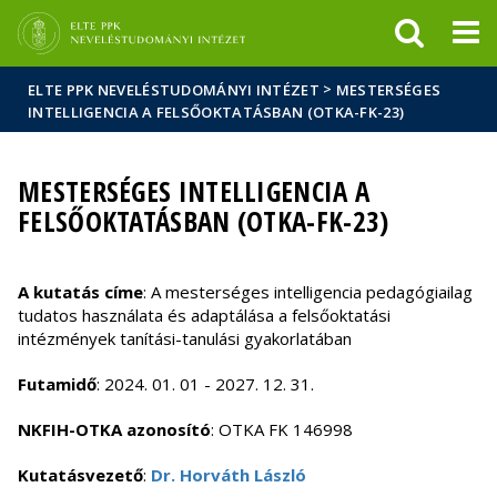
Események
ELTE a
Hírek
sajtóban
>
ELTE PPK NEVELÉSTUDOMÁNYI INTÉZET
MESTERSÉGES
INTELLIGENCIA A FELSŐOKTATÁSBAN (OTKA-FK-23)
MESTERSÉGES INTELLIGENCIA A
FELSŐOKTATÁSBAN (OTKA-FK-23)
A kutatás címe
: A mesterséges intelligencia pedagógiailag
tudatos használata és adaptálása a felsőoktatási
intézmények tanítási-tanulási gyakorlatában
Futamidő
: 2024. 01. 01 - 2027. 12. 31.
NKFIH-OTKA azonosító
: OTKA FK 146998
Kutatásvezető
:
Dr. Horváth László