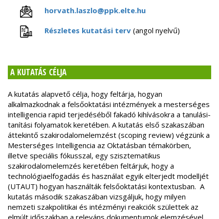
horvath.laszlo@ppk.elte.hu
Részletes kutatási terv
(angol nyelvű)
A KUTATÁS CÉLJA
A kutatás alapvető célja, hogy feltárja, hogyan
alkalmazkodnak a felsőoktatási intézmények a mesterséges
intelligencia rapid terjedéséből fakadó kihívásokra a tanulási-
tanítási folyamatok keretében. A kutatás első szakaszában
áttekintő szakirodalomelemzést (scoping review) végzünk a
Mesterséges Intelligencia az Oktatásban témakörben,
illetve speciális fókusszal, egy szisztematikus
szakirodalomelemzés keretében feltárjuk, hogy a
technológiaelfogadás és használat egyik elterjedt modelljét
(UTAUT) hogyan használták felsőoktatási kontextusban. A
kutatás második szakaszában vizsgáljuk, hogy milyen
nemzeti szakpolitikai és intézményi reakciók születtek az
elmúlt időszakban a releváns dokumentumok elemzésével,