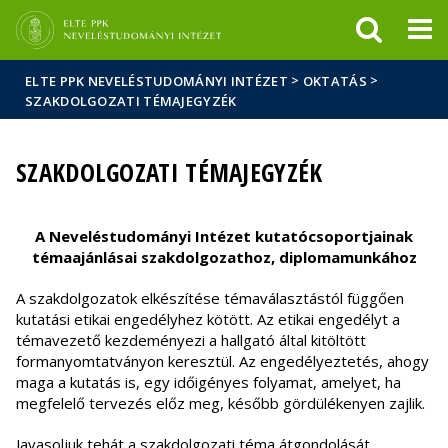
Események
ELTE a
Hírek
sajtóban
>
>
ELTE PPK NEVELÉSTUDOMÁNYI INTÉZET
OKTATÁS
SZAKDOLGOZATI TÉMAJEGYZÉK
SZAKDOLGOZATI TÉMAJEGYZÉK
A Neveléstudományi Intézet kutatócsoportjainak
témaajánlásai szakdolgozathoz, diplomamunkához
A szakdolgozatok elkészítése témaválasztástól függően
kutatási etikai engedélyhez kötött. Az etikai engedélyt a
témavezető kezdeményezi a hallgató által kitöltött
formanyomtatványon keresztül. Az engedélyeztetés, ahogy
maga a kutatás is, egy időigényes folyamat, amelyet, ha
megfelelő tervezés előz meg, később gördülékenyen zajlik.
Javasoljuk tehát a szakdolgozati téma átgondolását,