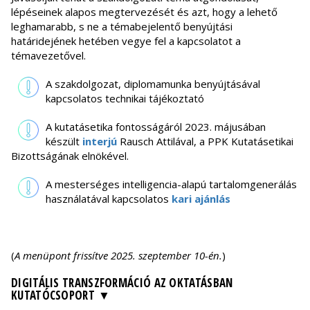
lépéseinek alapos megtervezését és azt, hogy a lehető
leghamarabb, s ne a témabejelentő benyújtási
határidejének hetében vegye fel a kapcsolatot a
témavezetővel.
A szakdolgozat, diplomamunka benyújtásával
kapcsolatos technikai tájékoztató
A kutatásetika fontosságáról 2023. májusában
készült
interjú
Rausch Attilával, a PPK Kutatásetikai
Bizottságának elnökével.
A mesterséges intelligencia-alapú tartalomgenerálás
használatával kapcsolatos
kari ajánlás
(
A menüpont frissítve 2025. szeptember 10-én.
)
DIGITÁLIS TRANSZFORMÁCIÓ AZ OKTATÁSBAN
KUTATÓCSOPORT