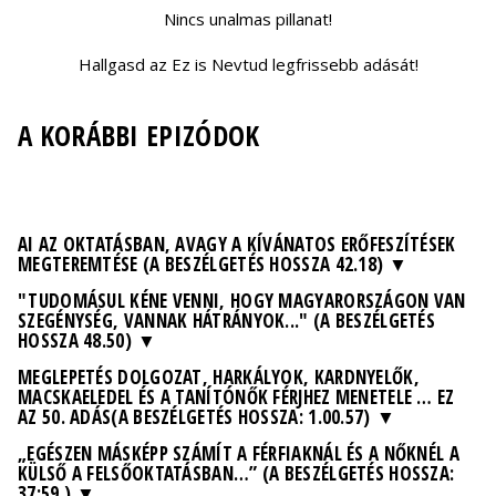
Nincs unalmas pillanat!
Hallgasd az Ez is Nevtud legfrissebb adását!
A KORÁBBI EPIZÓDOK
AI AZ OKTATÁSBAN, AVAGY A KÍVÁNATOS ERŐFESZÍTÉSEK
MEGTEREMTÉSE (A BESZÉLGETÉS HOSSZA 42.18)
"TUDOMÁSUL KÉNE VENNI, HOGY MAGYARORSZÁGON VAN
SZEGÉNYSÉG, VANNAK HÁTRÁNYOK..." (A BESZÉLGETÉS
HOSSZA 48.50)
MEGLEPETÉS DOLGOZAT, HARKÁLYOK, KARDNYELŐK,
MACSKAELEDEL ÉS A TANÍTÓNŐK FÉRJHEZ MENETELE … EZ
AZ 50. ADÁS(A BESZÉLGETÉS HOSSZA: 1.00.57)
„EGÉSZEN MÁSKÉPP SZÁMÍT A FÉRFIAKNÁL ÉS A NŐKNÉL A
KÜLSŐ A FELSŐOKTATÁSBAN…” (A BESZÉLGETÉS HOSSZA:
37:59 )