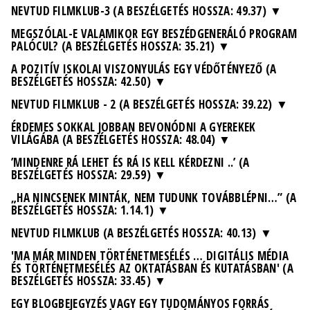
NEVTUD FILMKLUB-3 (A BESZÉLGETÉS HOSSZA: 49.37)
MEGSZÓLAL-E VALAMIKOR EGY BESZÉDGENERÁLÓ PROGRAM
PALÓCUL? (A BESZÉLGETÉS HOSSZA: 35.21)
A POZITÍV ISKOLAI VISZONYULÁS EGY VÉDŐTÉNYEZŐ (A
BESZÉLGETÉS HOSSZA: 42.50)
NEVTUD FILMKLUB - 2 (A BESZÉLGETÉS HOSSZA: 39.22)
ÉRDEMES SOKKAL JOBBAN BEVONÓDNI A GYEREKEK
VILÁGÁBA (A BESZÉLGETÉS HOSSZA: 48.04)
’MINDENRE RÁ LEHET ÉS RÁ IS KELL KÉRDEZNI ..’ (A
BESZÉLGETÉS HOSSZA: 29.59)
„HA NINCSENEK MINTÁK, NEM TUDUNK TOVÁBBLÉPNI…” (A
BESZÉLGETÉS HOSSZA: 1.14.1)
NEVTUD FILMKLUB (A BESZÉLGETÉS HOSSZA: 40.13)
'MA MÁR MINDEN TÖRTÉNETMESÉLÉS … DIGITÁLIS MÉDIA
ÉS TÖRTÉNETMESÉLÉS AZ OKTATÁSBAN ÉS KUTATÁSBAN' (A
BESZÉLGETÉS HOSSZA: 33.45)
EGY BLOGBEJEGYZÉS VAGY EGY TUDOMÁNYOS FORRÁS