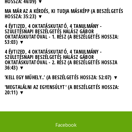
HOSSZA: 46:09)
MA MÁR AZ A KÉRDÉS, KI TUDJA MÁSKÉPP (A BESZÉLGETÉS
HOSSZA: 35:23)
4 ÉVTIZED, 4 OKTATÁSKUTATÓ, 4 TANULMÁNY -
SZÜLETÉSNAPI BESZÉLGETÉS HALÁSZ GÁBOR
OKTATÁSKUTATÓVAL - 1. RÉSZ (A BESZÉLGETÉS HOSSZA:
53:03)
4 ÉVTIZED, 4 OKTATÁSKUTATÓ, 4 TANULMÁNY -
SZÜLETÉSNAPI BESZÉLGETÉS HALÁSZ GÁBOR
OKTATÁSKUTATÓVAL - 2. RÉSZ (A BESZÉLGETÉS HOSSZA
36:43)
’KELL EGY MŰHELY..’ (A BESZÉLGETÉS HOSSZA: 52:07)
'MEGTALÁLNI AZ EGYENSÚLYT' (A BESZÉLGETÉS HOSSZA:
20:11)
Facebook