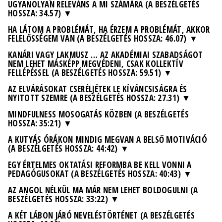
UGYANOLYAN RELEVÁNS A MI SZÁMÁRA (A BESZÉLGETÉS
HOSSZA: 34.57)
HA LÁTOM A PROBLÉMÁT, HA ÉRZEM A PROBLÉMÁT, AKKOR
FELELŐSSÉGEM VAN (A BESZÉLGETÉS HOSSZA: 46.07)
KANÁRI VAGY LAKMUSZ … AZ AKADÉMIAI SZABADSÁGOT
NEM LEHET MÁSKÉPP MEGVÉDENI, CSAK KOLLEKTÍV
FELLÉPÉSSEL (A BESZÉLGETÉS HOSSZA: 59.51)
AZ ELVÁRÁSOKAT CSERÉLJÉTEK LE KÍVÁNCSISÁGRA ÉS
NYITOTT SZEMRE (A BESZÉLGETÉS HOSSZA: 27.31)
MINDFULNESS MOSOGATÁS KÖZBEN (A BESZÉLGETÉS
HOSSZA: 35:21)
A KUTYÁS ÓRÁKON MINDIG MEGVAN A BELSŐ MOTIVÁCIÓ
(A BESZÉLGETÉS HOSSZA: 44:42)
EGY ÉRTELMES OKTATÁSI REFORMBA BE KELL VONNI A
PEDAGÓGUSOKAT (A BESZÉLGETÉS HOSSZA: 40:43)
AZ ANGOL NÉLKÜL MA MÁR NEM LEHET BOLDOGULNI (A
BESZÉLGETÉS HOSSZA: 33:22)
A KÉT LÁBON JÁRÓ NEVELÉSTÖRTÉNET (A BESZÉLGETÉS