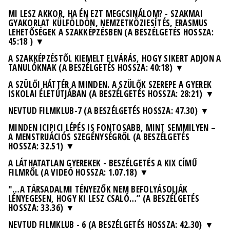
MI LESZ AKKOR, HA ÉN EZT MEGCSINÁLOM? - SZAKMAI
GYAKORLAT KÜLFÖLDÖN, NEMZETKÖZIESÍTÉS, ERASMUS
LEHETŐSÉGEK A SZAKKÉPZÉSBEN (A BESZÉLGETÉS HOSSZA:
45:18 )
A SZAKKÉPZÉSTŐL KIEMELT ELVÁRÁS, HOGY SIKERT ADJON A
TANULÓKNAK (A BESZÉLGETÉS HOSSZA: 40:18)
A SZÜLŐI HÁTTÉR A MINDEN. A SZÜLŐK SZEREPE A GYEREK
ISKOLAI ÉLETÚTJÁBAN (A BESZÉLGETÉS HOSSZA: 28:21)
NEVTUD FILMKLUB-7 (A BESZÉLGETÉS HOSSZA: 47.30)
MINDEN ICIPICI LÉPÉS IS FONTOSABB, MINT SEMMILYEN –
A MENSTRUÁCIÓS SZEGÉNYSÉGRŐL (A BESZÉLGETÉS
HOSSZA: 32.51)
A LÁTHATATLAN GYEREKEK - BESZÉLGETÉS A KIX CÍMŰ
FILMRŐL (A VIDEÓ HOSSZA: 1.07.18)
"…A TÁRSADALMI TÉNYEZŐK NEM BEFOLYÁSOLJÁK
LÉNYEGESEN, HOGY KI LESZ CSALÓ…” (A BESZÉLGETÉS
HOSSZA: 33.36)
NEVTUD FILMKLUB - 6 (A BESZÉLGETÉS HOSSZA: 42.30)