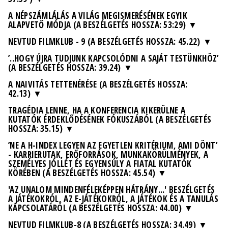
A NÉPSZÁMLÁLÁS A VILÁG MEGISMERÉSÉNEK EGYIK
ALAPVETŐ MÓDJA (A BESZÉLGETÉS HOSSZA: 53:29)
NEVTUD FILMKLUB - 9 (A BESZÉLGETÉS HOSSZA: 45.22)
’..HOGY ÚJRA TUDJUNK KAPCSOLÓDNI A SAJÁT TESTÜNKHÖZ’
(A BESZÉLGETÉS HOSSZA: 39.24)
A NAIVITÁS TETTENÉRÉSE (A BESZÉLGETÉS HOSSZA:
42.13)
TRAGÉDIA LENNE, HA A KONFERENCIA KIKERÜLNE A
KUTATÓK ÉRDEKLŐDÉSÉNEK FÓKUSZÁBÓL (A BESZÉLGETÉS
HOSSZA: 35.15)
’NE A H-INDEX LEGYEN AZ EGYETLEN KRITÉRIUM, AMI DÖNT’
- KARRIERUTAK, ERŐFORRÁSOK, MUNKAKÖRÜLMÉNYEK, A
SZEMÉLYES JÓLLÉT ÉS EGYENSÚLY A FIATAL KUTATÓK
KÖRÉBEN (A BESZÉLGETÉS HOSSZA: 45.54)
'AZ UNALOM MINDENFÉLEKÉPPEN HÁTRÁNY...' BESZÉLGETÉS
A JÁTÉKOKRÓL, AZ E-JÁTÉKOKRÓL, A JÁTÉKOK ÉS A TANULÁS
KAPCSOLATÁRÓL (A BESZÉLGETÉS HOSSZA: 44.00)
NEVTUD FILMKLUB-8 (A BESZÉLGETÉS HOSSZA: 34.49)