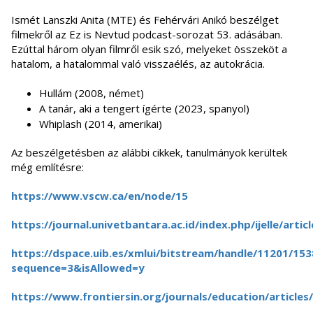
Ismét Lanszki Anita (MTE) és Fehérvári Anikó beszélget
filmekről az Ez is Nevtud podcast-sorozat 53. adásában.
Ezúttal három olyan filmről esik szó, melyeket összeköt a
hatalom, a hatalommal való visszaélés, az autokrácia.
Hullám (2008, német)
A tanár, aki a tengert ígérte (2023, spanyol)
Whiplash (2014, amerikai)
Az beszélgetésben az alábbi cikkek, tanulmányok kerültek
még említésre:
https://www.vscw.ca/en/node/15
https://journal.univetbantara.ac.id/index.php/ijelle/art
https://dspace.uib.es/xmlui/bitstream/handle/11201/15
sequence=3&isAllowed=y
https://www.frontiersin.org/journals/education/articles