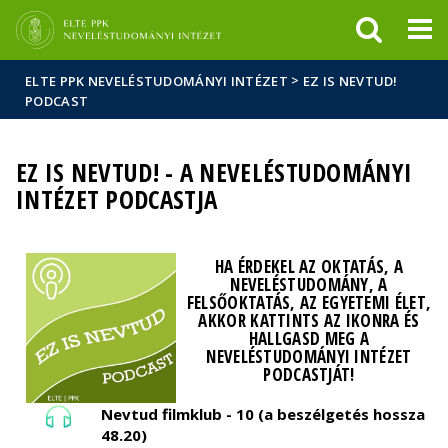
Események
ELTE a
Hírek
sajtóban
>
ELTE PPK NEVELÉSTUDOMÁNYI INTÉZET
EZ IS NEVTUD!
PODCAST
EZ IS NEVTUD! - A NEVELÉSTUDOMÁNYI
INTÉZET PODCASTJA
HA ÉRDEKEL AZ OKTATÁS, A
NEVELÉSTUDOMÁNY, A
FELSŐOKTATÁS, AZ EGYETEMI ÉLET,
AKKOR KATTINTS AZ IKONRA ÉS
HALLGASD MEG A
NEVELÉSTUDOMÁNYI INTÉZET
PODCASTJÁT!
Nevtud filmklub - 10 (a beszélgetés hossza
48.20)