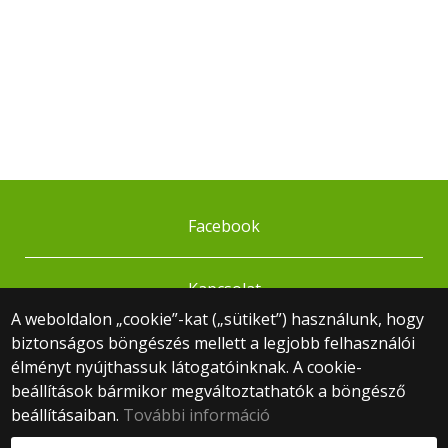
Facebook
Kapcsolat
A weboldalon „cookie”-kat („sütiket”) használunk, hogy
biztonságos böngészés mellett a legjobb felhasználói
© 2025 Eötvös Loránd Tudományegyetem
élményt nyújthassuk látogatóinknak. A cookie-
Minden jog fenntartva.
beállítások bármikor megváltoztathatók a böngésző
1053 Budapest, Egyetem tér 1–3.
Központi telefonszám: +36 1 411 6500
beállításaiban.
További információ
Webfejlesztés: