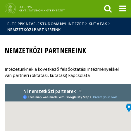
Események
ELTE a
Hírek
sajtóban
>
>
ELTE PPK NEVELÉSTUDOMÁNYI INTÉZET
KUTATÁS
NEMZETKÖZI PARTNEREINK
NEMZETKÖZI PARTNEREINK
Intézetünknek a következő felsőoktatási intézményekkel
van partneri (oktatási, kutatási) kapcsolata: