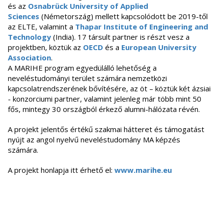
és az
Osnabrück University of Applied
Sciences
(Németország) mellett kapcsolódott be 2019-től
az ELTE, valamint a
Thapar Institute of Engineering and
Technology
(India). 17 társult partner is részt vesz a
projektben, köztük az
OECD
és a
European University
Association
.
A MARIHE program egyedülálló lehetőség a
neveléstudományi terület számára nemzetközi
kapcsolatrendszerének bővítésére, az öt – köztük két ázsiai
- konzorciumi partner, valamint jelenleg már több mint 50
fős, mintegy 30 országból érkező alumni-hálózata révén.
A projekt jelentős értékű szakmai hátteret és támogatást
nyújt az angol nyelvű neveléstudomány MA képzés
számára.
A projekt honlapja itt érhető el:
www.marihe.eu