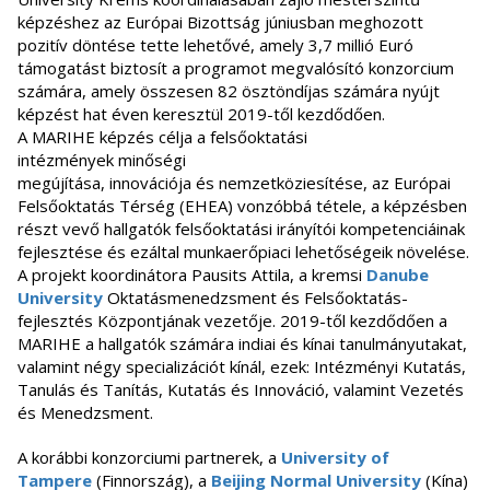
képzéshez az Európai Bizottság júniusban meghozott
pozitív döntése tette lehetővé, amely 3,7 millió Euró
támogatást biztosít a programot megvalósító konzorcium
számára, amely összesen 82 ösztöndíjas számára nyújt
képzést hat éven keresztül 2019-től kezdődően.
A MARIHE képzés célja a felsőoktatási
intézmények minőségi
megújítása, innovációja és nemzetköziesítése, az Európai
Felsőoktatás Térség (EHEA) vonzóbbá tétele, a képzésben
részt vevő hallgatók felsőoktatási irányítói kompetenciáinak
fejlesztése és ezáltal munkaerőpiaci lehetőségeik növelése.
A projekt koordinátora Pausits Attila, a kremsi
Danube
University
Oktatásmenedzsment és Felsőoktatás-
fejlesztés Központjának vezetője. 2019-től kezdődően a
MARIHE a hallgatók számára indiai és kínai tanulmányutakat,
valamint négy specializációt kínál, ezek: Intézményi Kutatás,
Tanulás és Tanítás, Kutatás és Innováció, valamint Vezetés
és Menedzsment.
A korábbi konzorciumi partnerek, a
University of
Tampere
(Finnország), a
Beijing Normal University
(Kína)