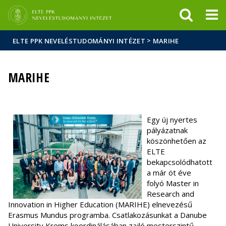
Események
ELTE a
Hírek
sajtóban
>
ELTE PPK NEVELÉSTUDOMÁNYI INTÉZET
MARIHE
MARIHE
Egy új nyertes
pályázatnak
köszönhetően az
ELTE
bekapcsolódhatott
a már öt éve
folyó Master in
Research and
Innovation in Higher Education (MARIHE) elnevezésű
Erasmus Mundus programba. Csatlakozásunkat a Danube
University Krems koordinálásában zajló mesterszintű