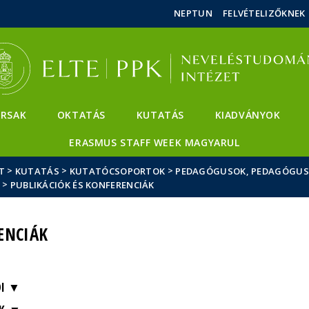
Események
ELTE a
Hírek
NEPTUN
FELVÉTELIZŐKNEK
sajtóban
RSAK
OKTATÁS
KUTATÁS
KIADVÁNYOK
ERASMUS STAFF WEEK MAGYARUL
>
>
>
T
KUTATÁS
KUTATÓCSOPORTOK
PEDAGÓGUSOK, PEDAGÓGUS 
>
PUBLIKÁCIÓK ÉS KONFERENCIÁK
ENCIÁK
I