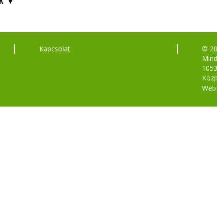
K
Kapcsolat
© 2
Mind
1053
Közp
Webf