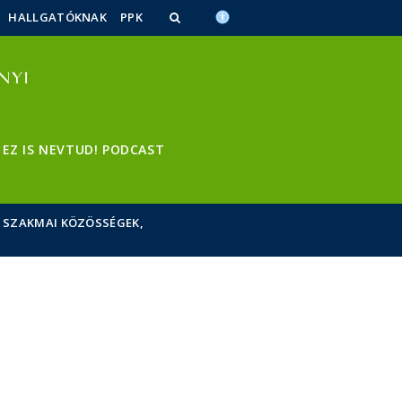
HALLGATÓKNAK
PPK
EZ IS NEVTUD! PODCAST
SZAKMAI KÖZÖSSÉGEK,