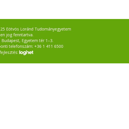
025 Eötvös Loránd Tudományegyetem
en jog fenntartva.
 Budapest, Egyetem tér 1–3.
onti telefonszám: +36 1 411 6500
ejlesztés: