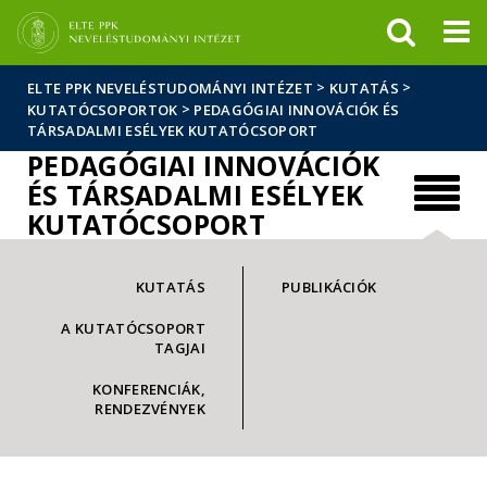
Események
ELTE a
Hírek
sajtóban
>
>
ELTE PPK NEVELÉSTUDOMÁNYI INTÉZET
KUTATÁS
>
KUTATÓCSOPORTOK
PEDAGÓGIAI INNOVÁCIÓK ÉS
TÁRSADALMI ESÉLYEK KUTATÓCSOPORT
PEDAGÓGIAI INNOVÁCIÓK
ÉS TÁRSADALMI ESÉLYEK
KUTATÓCSOPORT
KUTATÁS
PUBLIKÁCIÓK
A KUTATÓCSOPORT
TAGJAI
KONFERENCIÁK,
RENDEZVÉNYEK