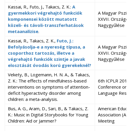
Kassai, R., Futo, J., Takacs, Z. K.:
A
gyermekkori végrehajtó funkciók
A Magyar Pszich
komponensei között mutatott
XXVII. Országo
közeli- és távoli-transzferhatások
Nagygyűlése
metaanalízise
.
Kassai, R., Takacs, Z. K.,
Futo, J.:
Befolyásolja-e a nyereség típusa, a
A Magyar Pszich
csoporthoz tartozás, illetve a
XXVII. Országo
végrehajtó funkciók szintje a javak
Nagygyűlése
elosztását óvodás korú gyerekeknél?
Vekety, B., Logemann, H. N. A., & Takacs,
Z. K.: The effects of mindfulness-based
6th ICPLR 2018 -
interventions on symptoms of attention-
Conference on 
deficit hyperactivity disorder among
Language Resea
children: a meta-analysis.
Bus, A. G., Aram, D., Sari, B., & Takacs, Z.
American Educat
K.: Music in Digital Storybooks for Young
Association (AE
Children: Aid or Jammer?
Meeting