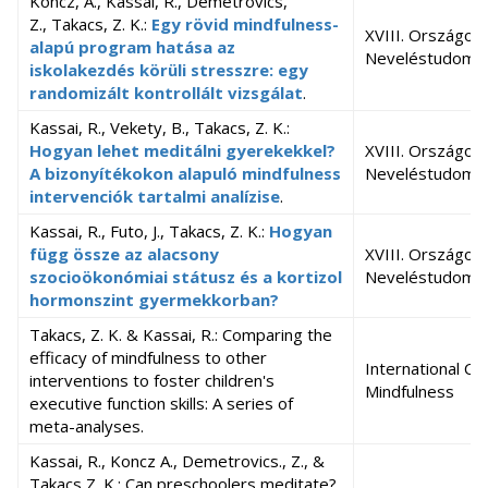
Koncz, A., Kassai, R., Demetrovics,
Z., Takacs, Z. K.:
Egy rövid mindfulness-
XVIII. Országos
alapú program hatása az
Neveléstudomán
iskolakezdés körüli stresszre: egy
randomizált kontrollált vizsgálat
.
Kassai, R., Vekety, B., Takacs, Z. K.:
Hogyan lehet meditálni gyerekekkel?
XVIII. Országos
A bizonyítékokon alapuló mindfulness
Neveléstudomán
intervenciók tartalmi analízise
.
Kassai, R., Futo, J., Takacs, Z. K.:
Hogyan
függ össze az alacsony
XVIII. Országos
szocioökonómiai státusz és a kortizol
Neveléstudomán
hormonszint gyermekkorban?
Takacs, Z. K. & Kassai, R.: Comparing the
efficacy of mindfulness to other
International Co
interventions to foster children's
Mindfulness
executive function skills: A series of
meta-analyses.
Kassai, R., Koncz A., Demetrovics., Z., &
Takacs Z. K.: Can preschoolers meditate?