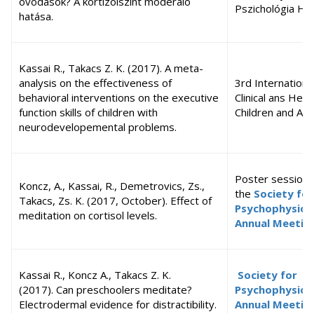
óvodások? A kortizolszint moderáló
Pszichológia Ház
hatása.
Kassai R., Takacs Z. K. (2017). A meta-
analysis on the effectiveness of
3rd Internationa
behavioral interventions on the executive
Clinical ans Hea
function skills of children with
Children and Ad
neurodevelopemental problems.
Poster session 
Koncz, A., Kassai, R., Demetrovics, Zs.,
the
Society for
Takacs, Zs. K. (2017, October). Effect of
Psychophysiolo
meditation on cortisol levels.
Annual Meetin
Kassai R., Koncz A., Takacs Z. K.
Society for
(2017). Can preschoolers meditate?
Psychophysiolo
Electrodermal evidence for distractibility.
Annual Meetin