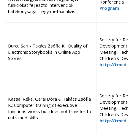
Konferencia
funkciókat fejlesztő intervenciók
Program
hatékonysága – egy metaanalízis
Society for Rese
Burcu Sari - Takács Zsófia K.: Quality of
Development Spe
Electronic Storybooks in Online App
Meeting: Techno
Stores
Children’s Deve
http://tmcd.sr
Society for Rese
Kassai Réka, Garai Dóra & Takács Zsófia
Development Spe
K.: Computer training of executive
Meeting: Techno
functions works but does not transfer to
Children’s Deve
untrained skills.
http://tmcd.sr