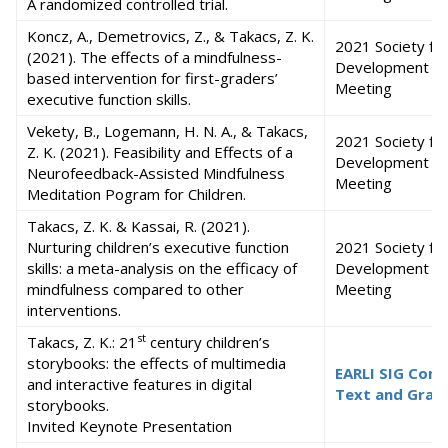
A randomized controlled trial.
Koncz, A., Demetrovics, Z., & Takacs, Z. K.
2021 Society for
(2021). The effects of a mindfulness-
Development Virt
based intervention for first-graders’
Meeting
executive function skills.
Vekety, B., Logemann, H. N. A., & Takacs,
2021 Society for
Z. K. (2021). Feasibility and Effects of a
Development Virt
Neurofeedback-Assisted Mindfulness
Meeting
Meditation Pogram for Children.
Takacs, Z. K. & Kassai, R. (2021).
Nurturing children’s executive function
2021 Society for
skills: a meta-analysis on the efficacy of
Development Virt
mindfulness compared to other
Meeting
interventions.
st
Takacs, Z. K.: 21
century children’s
storybooks: the effects of multimedia
EARLI SIG Com
and interactive features in digital
Text and Grap
storybooks.
Invited Keynote Presentation