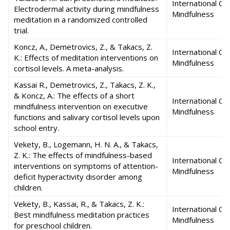
International Co
Electrodermal activity during mindfulness
Mindfulness
meditation in a randomized controlled
trial.
Koncz, A., Demetrovics, Z., & Takacs, Z.
International Co
K.: Effects of meditation interventions on
Mindfulness
cortisol levels. A meta-analysis.
Kassai R., Demetrovics, Z., Takacs, Z. K.,
& Koncz, A.: The effects of a short
International Co
mindfulness intervention on executive
Mindfulness
functions and salivary cortisol levels upon
school entry.
Vekety, B., Logemann, H. N. A., & Takacs,
Z. K.: The effects of mindfulness-based
International Co
interventions on symptoms of attention-
Mindfulness
deficit hyperactivity disorder among
children.
Vekety, B., Kassai, R., & Takacs, Z. K.:
International Co
Best mindfulness meditation practices
Mindfulness
for preschool children.