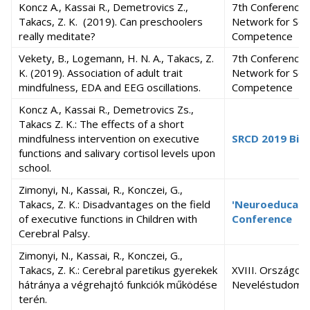
Koncz A., Kassai R., Demetrovics Z.,
7th Conference 
Takacs, Z. K. (2019). Can preschoolers
Network for Soc
really meditate?
Competence
Vekety, B., Logemann, H. N. A., Takacs, Z.
7th Conference 
K. (2019). Association of adult trait
Network for Soc
mindfulness, EDA and EEG oscillations.
Competence
Koncz A., Kassai R., Demetrovics Zs.,
Takacs Z. K.: The effects of a short
mindfulness intervention on executive
SRCD 2019 Bien
functions and salivary cortisol levels upon
school.
Zimonyi, N., Kassai, R., Konczei, G.,
Takacs, Z. K.: Disadvantages on the field
'Neuroeducatio
of executive functions in Children with
Conference
Cerebral Palsy.
Zimonyi, N., Kassai, R., Konczei, G.,
Takacs, Z. K.: Cerebral paretikus gyerekek
XVIII. Országos
hátránya a végrehajtó funkciók működése
Neveléstudomán
terén.