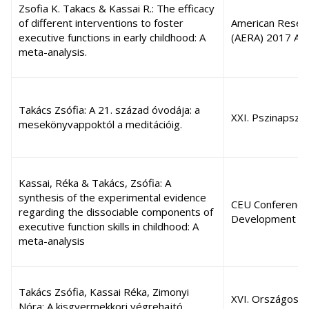
Zsofia K. Takacs & Kassai R.: The efficacy
of different interventions to foster
American Resear
executive functions in early childhood: A
(AERA) 2017 An
meta-analysis.
Takács Zsófia: A 21. század óvodája: a
XXI. Pszinapszis
mesekönyvappoktól a meditációig.
Kassai, Réka & Takács, Zsófia: A
synthesis of the experimental evidence
CEU Conference 
regarding the dissociable components of
Development
executive function skills in childhood: A
meta-analysis
Takács Zsófia, Kassai Réka, Zimonyi
XVI. Országos N
Nóra: A kisgyermekkori végrehajtó