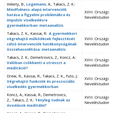
Vekety, B.,
Logemann
, A., Takacs, Z. K.:
Mindfulness-alapú intervenciók
XVIII. Országos
hatása a figyelmi problémákra és
Neveléstudomán
impulzív viselkedésre
gyermekkorban: metaanalízis
.
Takacs, Z. K., Kassai, R:
A gyermekkori
végrehajtó működések fejlesztését
XVIII. Országos
célzó intervenciók hatékonyságának
Neveléstudomán
összehasonlítása: metaanalízis
.
Takacs, Z. K., Demetrovics, Z., Koncz, A.:
XVIII. Országos
Valóban csökkenti a stresszt a
Neveléstudomán
meditáció?
Drew, R., Kassai, R., Takacs, Z. K., Futo, J.:
XVIII. Országos
Végrehajtó funkciók és proszociális
Neveléstudomán
viselkedés gyermekkorban
Koncz, A., Kassai, R., Demetrovics,
XVIII. Országos
Z., Takacs, Z. K.:
Tényleg tudnak az
Neveléstudomán
óvodások meditálni?