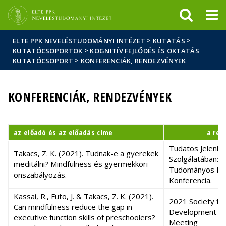
Események
ELTE a
Hírek
sajtóban
>
>
ELTE PPK NEVELÉSTUDOMÁNYI INTÉZET
KUTATÁS
>
KUTATÓCSOPORTOK
KOGNITÍV FEJLŐDÉS ÉS OKTATÁS
>
KUTATÓCSOPORT
KONFERENCIÁK, RENDEZVÉNYEK
KONFERENCIÁK, RENDEZVÉNYEK
az előadó és az előadás címe
a ren
Tudatos Jelenlé
Takacs, Z. K. (2021). Tudnak-e a gyerekek
Szolgálatában: I
meditálni? Mindfulness és gyermekkori
Tudományos Min
önszabályozás.
Konferencia.
Kassai, R., Futo, J. & Takacs, Z. K. (2021).
2021 Society for
Can mindfulness reduce the gap in
Development Virt
executive function skills of preschoolers?
Meeting