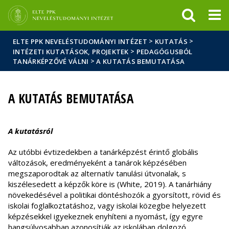
Események
ELTE a
Hírek
sajtóban
>
>
ELTE PPK NEVELÉSTUDOMÁNYI INTÉZET
KUTATÁS
>
INTÉZETI KUTATÁSOK, PROJEKTEK
PEDAGÓGUSBÓL
>
TANÁRKÉPZŐVÉ VÁLNI
A KUTATÁS BEMUTATÁSA
A KUTATÁS BEMUTATÁSA
A kutatásról
Az utóbbi évtizedekben a tanárképzést érintő globális
változások, eredményeként a tanárok képzésében
megszaporodtak az alternatív tanulási útvonalak, s
kiszélesedett a képzők köre is (White, 2019). A tanárhiány
növekedésével a politikai döntéshozók a gyorsított, rövid és
iskolai foglalkoztatáshoz, vagy iskolai közegbe helyezett
képzésekkel igyekeznek enyhíteni a nyomást, így egyre
hangsúlyosabban azonosítják az iskolában dolgozó