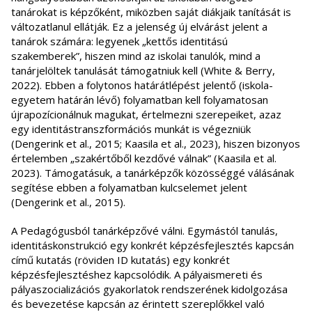
tanárokat is képzőként, miközben saját diákjaik tanítását is
változatlanul ellátják. Ez a jelenség új elvárást jelent a
tanárok számára: legyenek „kettős identitású
szakemberek”, hiszen mind az iskolai tanulók, mind a
tanárjelöltek tanulását támogatniuk kell (White & Berry,
2022). Ebben a folytonos határátlépést jelentő (iskola-
egyetem határán lévő) folyamatban kell folyamatosan
újrapozícionálnuk magukat, értelmezni szerepeiket, azaz
egy identitástranszformációs munkát is végezniük
(Dengerink et al., 2015; Kaasila et al., 2023), hiszen bizonyos
értelemben „szakértőből kezdővé válnak” (Kaasila et al.
2023). Támogatásuk, a tanárképzők közösséggé válásának
segítése ebben a folyamatban kulcselemet jelent
(Dengerink et al., 2015).
A Pedagógusból tanárképzővé válni. Egymástól tanulás,
identitáskonstrukció egy konkrét képzésfejlesztés kapcsán
című kutatás (röviden ID kutatás) egy konkrét
képzésfejlesztéshez kapcsolódik. A pályaismereti és
pályaszocializációs gyakorlatok rendszerének kidolgozása
és bevezetése kapcsán az érintett szereplőkkel való