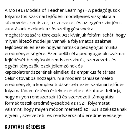
A MoTeL (Models of Teacher Learning) - A pedagógusok
folyamatos szakmai fejlődési modelljeinek vizsgálata a
köznevelési rendszer, a szervezet és az egyén szintjén c.
kutatásunk ezeknek az összefüggéseknek a
meghatározására törekszik. Azt kívánjuk feltárni tehát, hogy
milyen létező modelljei vannak a folyamatos szakmai
fejlődésnek és ezek hogyan hatnak a pedagógus munka
eredményességére. Ezen belül cél a pedagógusok szakmai
fejlődését befolyásoló rendszerszintű-, szervezeti- és
egyéni tényezők, ezek jellemzőinek és
kapcsolatrendszerének elméleti és empirikus feltárása.
Célunk továbbá hozzájárulni a modern tanuláselméleti
eredmények, a komplex tudásértelmezés szakmai fejlődés
folyamatában történő értelmezéséhez. A kutatás feltárja,
hogy milyen rendszerszintű és szervezeti támogatási
formák teszik eredményesebbé az FSZF folyamatát;
valamint, hogy milyen módon mérhető az FSZF szakaszainak
egyéni-, szervezeti- és rendszerszintű eredményessége.
KUTATÁSI KÉRDÉSEK