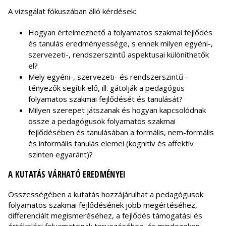
A vizsgálat fókuszában álló kérdések:
Hogyan értelmezhető a folyamatos szakmai fejlődés
és tanulás eredményessége, s ennek milyen egyéni-,
szervezeti-, rendszerszintű aspektusai különíthetők
el?
Mely egyéni-, szervezeti- és rendszerszintű -
tényezők segítik elő, ill. gátolják a pedagógus
folyamatos szakmai fejlődését és tanulását?
Milyen szerepet játszanak és hogyan kapcsolódnak
össze a pedagógusok folyamatos szakmai
fejlődésében és tanulásában a formális, nem-formális
és informális tanulás elemei (kognitív és affektív
szinten egyaránt)?
A KUTATÁS VÁRHATÓ EREDMÉNYEI
Összességében a kutatás hozzájárulhat a pedagógusok
folyamatos szakmai fejlődésének jobb megértéséhez,
differenciált megismeréséhez, a fejlődés támogatási és