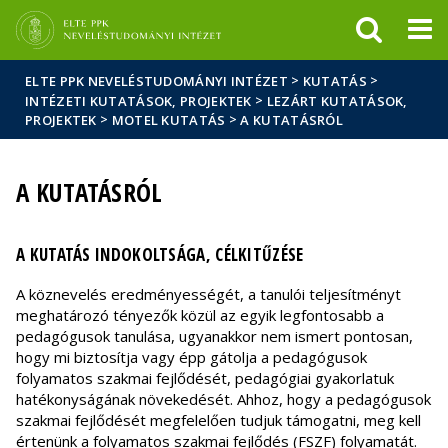
Események
ELTE a
Hírek
sajtóban
>
>
ELTE PPK NEVELÉSTUDOMÁNYI INTÉZET
KUTATÁS
>
INTÉZETI KUTATÁSOK, PROJEKTEK
LEZÁRT KUTATÁSOK,
>
>
PROJEKTEK
MOTEL KUTATÁS
A KUTATÁSRÓL
A KUTATÁSRÓL
A KUTATÁS INDOKOLTSÁGA, CÉLKITŰZÉSE
A köznevelés eredményességét, a tanulói teljesítményt
meghatározó tényezők közül az egyik legfontosabb a
pedagógusok tanulása, ugyanakkor nem ismert pontosan,
hogy mi biztosítja vagy épp gátolja a pedagógusok
folyamatos szakmai fejlődését, pedagógiai gyakorlatuk
hatékonyságának növekedését. Ahhoz, hogy a pedagógusok
szakmai fejlődését megfelelően tudjuk támogatni, meg kell
értenünk a folyamatos szakmai fejlődés (FSZF) folyamatát.