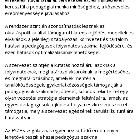
értékelési folyamatainak tervezéséhez, és mindezeken
keresztül a pedagógiai munka minőségéhez, a köznevelés
eredményessége javulásához.
A rendszer szintjén azonosíthatóak lesznek az
oktatáspolitika által támogatott látens fejlődési modellek és
elvárások, a jelenlegi szabályozási környezet és tartalom
hatásai a pedagógusok folyamatos szakmai fejlődésére, és
ezen hatások optimalizálásának lehetőségei.
A szervezet szintjén a kutatás hozzájárul azoknak a
folyamatoknak, meghatározó aktoroknak a megértéséhez
és meghatározásához, amelyek mentén a
tanulóközösségek, gyakorlatközösségek támogatják a
pedagógusok szakmai fejlődését, különös tekintettel egy
olyan vezetési stratégia elemeinek feltárására, amely az
egyes pedagógusok fejlődését olyan eszközrendszerrel
támogatja, mely a szervezet egészének tanulási kultúrájára
hatással van.
Az FSZF vizsgálatának egyénhez kötődő eredményei
lehetővé teszik a hazai pedagógus szakma