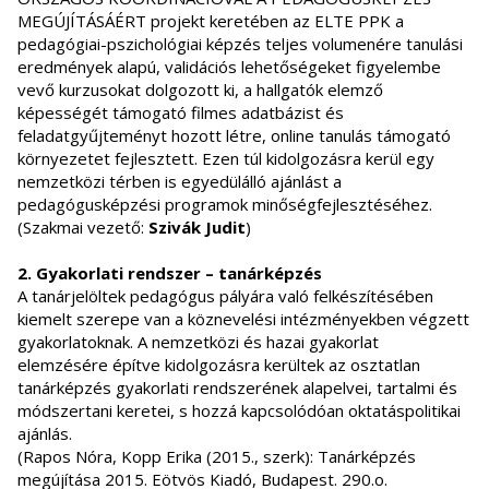
MEGÚJÍTÁSÁÉRT projekt keretében az ELTE PPK a
pedagógiai-pszichológiai képzés teljes volumenére tanulási
eredmények alapú, validációs lehetőségeket figyelembe
vevő kurzusokat dolgozott ki, a hallgatók elemző
képességét támogató filmes adatbázist és
feladatgyűjteményt hozott létre, online tanulás támogató
környezetet fejlesztett. Ezen túl kidolgozásra kerül egy
nemzetközi térben is egyedülálló ajánlást a
pedagógusképzési programok minőségfejlesztéséhez.
(Szakmai vezető:
Szivák Judit
)
2. Gyakorlati rendszer – tanárképzés
A tanárjelöltek pedagógus pályára való felkészítésében
kiemelt szerepe van a köznevelési intézményekben végzett
gyakorlatoknak. A nemzetközi és hazai gyakorlat
elemzésére építve kidolgozásra kerültek az osztatlan
tanárképzés gyakorlati rendszerének alapelvei, tartalmi és
módszertani keretei, s hozzá kapcsolódóan oktatáspolitikai
ajánlás.
(Rapos Nóra, Kopp Erika (2015., szerk): Tanárképzés
megújítása 2015. Eötvös Kiadó, Budapest. 290.o.