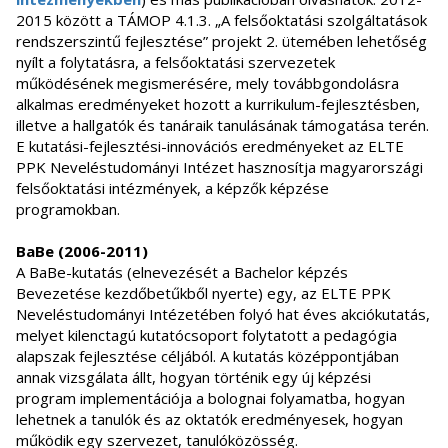
2015 között a TÁMOP 4.1.3. „A felsőoktatási szolgáltatások
rendszerszintű fejlesztése” projekt 2. ütemében lehetőség
nyílt a folytatásra, a felsőoktatási szervezetek
működésének megismerésére, mely továbbgondolásra
alkalmas eredményeket hozott a kurrikulum-fejlesztésben,
illetve a hallgatók és tanáraik tanulásának támogatása terén.
E kutatási-fejlesztési-innovációs eredményeket az ELTE
PPK Neveléstudományi Intézet hasznosítja magyarországi
felsőoktatási intézmények, a képzők képzése
programokban.
BaBe (2006-2011)
A BaBe-kutatás (elnevezését a Bachelor képzés
Bevezetése kezdőbetűkből nyerte) egy, az ELTE PPK
Neveléstudományi Intézetében folyó hat éves akciókutatás,
melyet kilenctagú kutatócsoport folytatott a pedagógia
alapszak fejlesztése céljából. A kutatás középpontjában
annak vizsgálata állt, hogyan történik egy új képzési
program implementációja a bolognai folyamatba, hogyan
lehetnek a tanulók és az oktatók eredményesek, hogyan
működik egy szervezet, tanulóközösség.