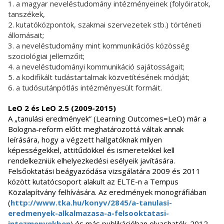
1. a magyar neveléstudomány intézményeinek (folyóiratok,
tanszékek,
2. kutatóközpontok, szakmai szervezetek stb.) történeti
állomásait;
3. a neveléstudomány mint kommunikációs közösség
szociológiai jellemzőit;
4. a neveléstudományi kommunikáció sajátosságait;
5. a kodifikált tudástartalmak közvetítésének módját;
6. a tudósutánpótlás intézményesült formáit.
LeO 2 és LeO 2.5 (2009-2015)
A „tanulási eredmények” (Learning Outcomes=LeO) már a
Bologna-reform előtt meghatározottá váltak annak
leírására, hogy a végzett hallgatóknak milyen
képességekkel, attitűdökkel és ismeretekkel kell
rendelkezniük elhelyezkedési esélyeik javítására.
Felsőoktatási beágyazódása vizsgálatára 2009 és 2011
között kutatócsoport alakult az ELTE-n a Tempus
Közalapítvány felhívására. Az eredmények monográfiában
(
http://www.tka.hu/konyv/2845/a-tanulasi-
eredmenyek-alkalmazasa-a-felsooktatasi-
intezmenyekben
) és más publikációban olvashatók. 2012-