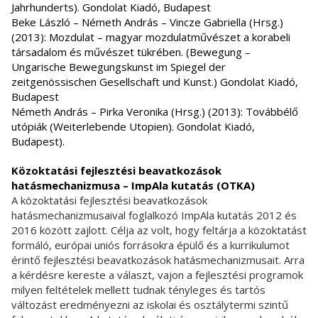
Jahrhunderts). Gondolat Kiadó, Budapest
Beke László – Németh András – Vincze Gabriella (Hrsg.)
(2013): Mozdulat – magyar mozdulatművészet a korabeli
társadalom és művészet tükrében. (Bewegung –
Ungarische Bewegungskunst im Spiegel der
zeitgenössischen Gesellschaft und Kunst.) Gondolat Kiadó,
Budapest
Németh András – Pirka Veronika (Hrsg.) (2013): Továbbélő
utópiák (Weiterlebende Utopien). Gondolat Kiadó,
Budapest).
Közoktatási fejlesztési beavatkozások
hatásmechanizmusa – ImpAla kutatás (OTKA)
A közoktatási fejlesztési beavatkozások
hatásmechanizmusaival foglalkozó ImpAla kutatás 2012 és
2016 között zajlott. Célja az volt, hogy feltárja a közoktatást
formáló, európai uniós forrásokra épülő és a kurrikulumot
érintő fejlesztési beavatkozások hatásmechanizmusait. Arra
a kérdésre kereste a választ, vajon a fejlesztési programok
milyen feltételek mellett tudnak tényleges és tartós
változást eredményezni az iskolai és osztálytermi szintű