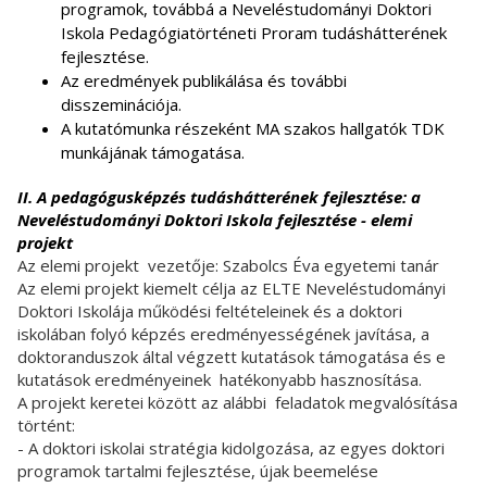
programok, továbbá a Neveléstudományi Doktori
Iskola Pedagógiatörténeti Proram tudáshátterének
fejlesztése.
Az eredmények publikálása és további
disszeminációja.
A kutatómunka részeként MA szakos hallgatók TDK
munkájának támogatása.
II. A pedagógusképzés tudáshátterének fejlesztése: a
Neveléstudományi Doktori Iskola fejlesztése - elemi
projekt
Az elemi projekt vezetője: Szabolcs Éva egyetemi tanár
Az elemi projekt kiemelt célja az ELTE Neveléstudományi
Doktori Iskolája működési feltételeinek és a doktori
iskolában folyó képzés eredményességének javítása, a
doktoranduszok által végzett kutatások támogatása és e
kutatások eredményeinek hatékonyabb hasznosítása.
A projekt keretei között az alábbi feladatok megvalósítása
történt:
- A doktori iskolai stratégia kidolgozása, az egyes doktori
programok tartalmi fejlesztése, újak beemelése