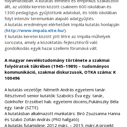
folyamatokban. A kutatás elméleti és empirikus szakaszból
állt, az utóbbi keretei között csaknem 600 iskolában és
1300 pedagógus gyűjtöttünk adatokat, és több iskolában
folyt intenzív teremunkán alapuló adatgyűjtés.
A kutatás eredményei elérhetőek ImpAla kutatás honlapján
(
http://www.impala.elte.hu/
).
E kutatás keretei között jött létre az ImpAla műhelyek
sorozata, amely a közoktatás-fejlesztésről való
gondolkodás egyik hazai szellemi fórumává vált.
A magyar neveléstudomány története a szakmai
folyóiratok tükrében (1945–1989) – tudományos
kommunikáció, szakmai diskurzusok, OTKA száma: K
100496
A kutatás vezetője: Németh András egyetemi tanár.
Résztvevő senior kutatók: Szabolcs Éva egy. tanár,
Golnhofer Erzsébet hab. egyetemi docens,Pukánszky Béla
egy. tanár (SZTE)
A kutatásban alkalmazott munkatárs: Biró Zsuzsanna Hanna
és Szabó Zoltán András (PhD hallgató)
A kutatás futamideje: 2012 márc. – 2015. márc.A projekt