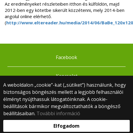
Az eredményeket részleteiben itthon és külföldön, majd
2012-ben egy kötetbe sikerült közzétenni, mely 2014-ben
angolul online elérhető.
(
http://www.eltereader.hu/media/2014/06/BaBe_120x12
Facebook
Kapcsolat
A weboldalon „cookie”-kat („sütiket”) használunk, hogy
biztonságos böngészés mellett a legjobb felhasználói
© 2025 Eötvös Loránd Tudományegyetem
élményt nyújthassuk látogatóinknak. A cookie-
Minden jog fenntartva.
beállítások bármikor megváltoztathatók a böngésző
1053 Budapest, Egyetem tér 1–3.
Központi telefonszám: +36 1 411 6500
beállításaiban.
További információ
Webfejlesztés:
Elfogadom