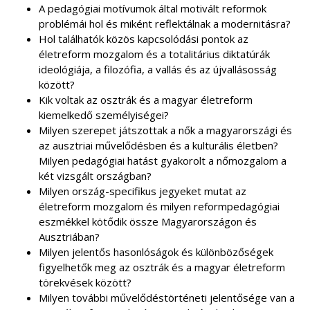
A pedagógiai motívumok által motivált reformok
problémái hol és miként reflektálnak a modernitásra?
Hol találhatók közös kapcsolódási pontok az
életreform mozgalom és a totalitárius diktatúrák
ideológiája, a filozófia, a vallás és az újvallásosság
között?
Kik voltak az osztrák és a magyar életreform
kiemelkedő személyiségei?
Milyen szerepet játszottak a nők a magyarországi és
az ausztriai művelődésben és a kulturális életben?
Milyen pedagógiai hatást gyakorolt a nőmozgalom a
két vizsgált országban?
Milyen ország-specifikus jegyeket mutat az
életreform mozgalom és milyen reformpedagógiai
eszmékkel kötődik össze Magyarországon és
Ausztriában?
Milyen jelentős hasonlóságok és különbözőségek
figyelhetők meg az osztrák és a magyar életreform
törekvések között?
Milyen további művelődéstörténeti jelentősége van a