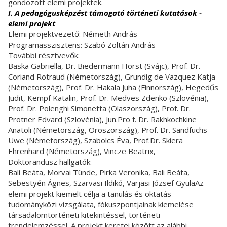
gondozott elemi projektek.
I. A pedagógusképzést támogató történeti kutatások -
elemi projekt
Elemi projektvezető: Németh András
Programasszisztens: Szabó Zoltán András
További résztvevők:
Baska Gabriella, Dr. Biedermann Horst (Svájc), Prof. Dr.
Coriand Rotraud (Németország), Grundig de Vazquez Katja
(Németország), Prof. Dr. Hakala Juha (Finnország), Hegedűs
Judit, Kempf Katalin, Prof. Dr. Medves Zdenko (Szlovénia),
Prof. Dr. Polenghi Simonetta (Olaszország), Prof. Dr.
Protner Edvard (Szlovénia), Jun.Pro f. Dr. Rakhkochkine
Anatoli (Németország, Oroszország), Prof. Dr. Sandfuchs
Uwe (Németország), Szabolcs Éva, Prof.Dr. Skiera
Ehrenhard (Németország), Vincze Beatrix,
Doktorandusz hallgatók:
Bali Beáta, Morvai Tünde, Pirka Veronika, Bali Beáta,
Sebestyén Ágnes, Szarvasi Ildikó, Varjasi József GyulaAz
elemi projekt kiemelt célja a tanulás és oktatás
tudományközi vizsgálata, fókuszpontjainak kiemelése
társadalomtörténeti kitekintéssel, történeti
trendelemzéssel. A projekt keretei között az alábbi