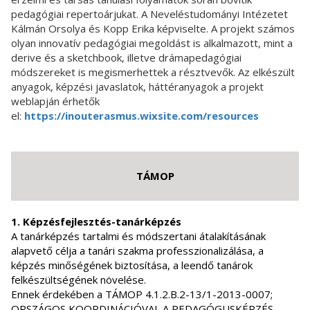
pedagógiai repertoárjukat. A Neveléstudományi Intézetet
Kálmán Orsolya és Kopp Erika képviselte. A projekt számos
olyan innovatív pedagógiai megoldást is alkalmazott, mint a
derive és a sketchbook, illetve drámapedagógiai
módszereket is megismerhettek a résztvevők. Az elkészült
anyagok, képzési javaslatok, háttéranyagok a projekt
weblapján érhetők
el:
https://inouterasmus.wixsite.com/resources
TÁMOP
1. Képzésfejlesztés-tanárképzés
A tanárképzés tartalmi és módszertani átalakításának
alapvető célja a tanári szakma professzionalizálása, a
képzés minőségének biztosítása, a leendő tanárok
felkészültségének növelése.
Ennek érdekében a TÁMOP 4.1.2.B.2-13/1-2013-0007;
ORSZÁGOS KOORDINÁCIÓVAL A PEDAGÓGUSKÉPZÉS