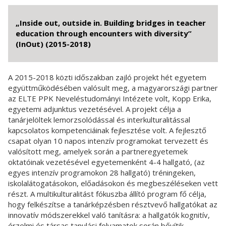
„Inside out, outside in. Building bridges in teacher
education through encounters with diversity”
(InOut) (2015-2018)
A 2015-2018 közti időszakban zajló projekt hét egyetem
együttműködésében valósult meg, a magyarországi partner
az ELTE PPK Neveléstudományi Intézete volt, Kopp Erika,
egyetemi adjunktus vezetésével. A projekt célja a
tanárjelöltek lemorzsolódással és interkulturalitással
kapcsolatos kompetenciáinak fejlesztése volt. A fejlesztő
csapat olyan 10 napos intenzív programokat tervezett és
valósított meg, amelyek során a partneregyetemek
oktatóinak vezetésével egyetemenként 4-4 hallgató, (az
egyes intenzív programokon 28 hallgató) tréningeken,
iskolalátogatásokon, előadásokon és megbeszéléseken vett
részt. A multikulturalitást fókuszba állító program fő célja,
hogy felkészítse a tanárképzésben résztvevő hallgatókat az
innovatív módszerekkel való tanításra: a hallgatók kognitív,
érzelmi és társas tanulási folyamatok során bővítik