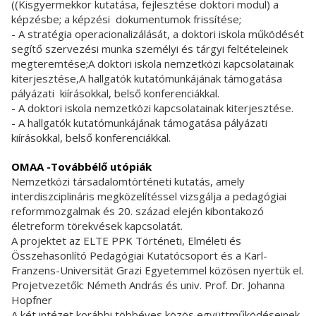
((Kisgyermekkor kutatása, fejlesztése doktori modul) a
képzésbe; a képzési dokumentumok frissítése;
- A stratégia operacionalizálását, a doktori iskola működését
segítő szervezési munka személyi és tárgyi feltételeinek
megteremtése;A doktori iskola nemzetközi kapcsolatainak
kiterjesztése,A hallgatók kutatómunkájának támogatása
pályázati kiírásokkal, belső konferenciákkal.
- A doktori iskola nemzetközi kapcsolatainak kiterjesztése.
- A hallgatók kutatómunkájának támogatása pályázati
kiírásokkal, belső konferenciákkal.
OMAA -Továbbélő utópiák
Nemzetközi társadalomtörténeti kutatás, amely
interdiszciplináris megközelítéssel vizsgálja a pedagógiai
reformmozgalmak és 20. század elején kibontakozó
életreform törekvések kapcsolatát.
A projektet az ELTE PPK Történeti, Elméleti és
Összehasonlító Pedagógiai Kutatócsoport és a Karl-
Franzens-Universität Grazi Egyetemmel közösen nyertük el.
Projetvezetők: Németh András és univ. Prof. Dr. Johanna
Hopfner
A két intézet korábbi többéves közös együttműködéseinek