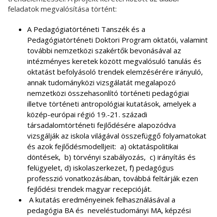
feladatok megvalósítása történt:
A Pedagógiatörténeti Tanszék és a
Pedagógiatörténeti Doktori Program oktatói, valamint
további nemzetközi szakértők bevonásával az
intézményes keretek között megvalósuló tanulás és
oktatást befolyásoló trendek elemzésérére irányuló,
annak tudományközi vizsgálatát megalapozó
nemzetközi összehasonlító történeti pedagógiai
illetve történeti antropológiai kutatások, amelyek a
közép-európai régió 19.-21. századi
társadalomtörténeti fejlődésére alapozódva
vizsgálják az iskola világával összefüggő folyamatokat
és azok fejlődésmodelljeit: a) oktatáspolitikai
döntések, b) törvényi szabályozás, c) irányítás és
felügyelet, d) iskolaszerkezet, f) pedagógus
professzió vonatkozásában, továbbá feltárják ezen
fejlődési trendek magyar recepcióját.
A kutatás eredményeinek felhasználásával a
pedagógia BA és neveléstudományi MA, képzési