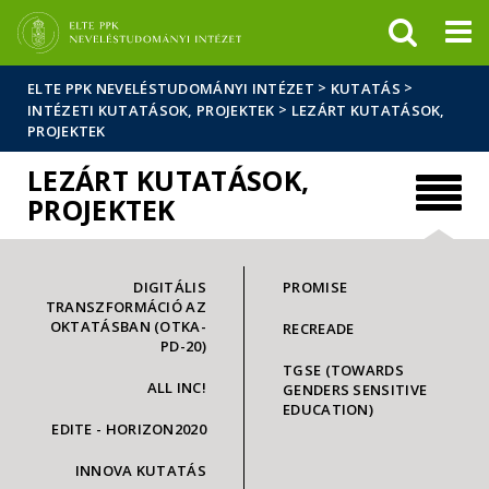
Események
ELTE a
Hírek
sajtóban
>
>
ELTE PPK NEVELÉSTUDOMÁNYI INTÉZET
KUTATÁS
>
INTÉZETI KUTATÁSOK, PROJEKTEK
LEZÁRT KUTATÁSOK,
PROJEKTEK
LEZÁRT KUTATÁSOK,
PROJEKTEK
DIGITÁLIS
PROMISE
TRANSZFORMÁCIÓ AZ
OKTATÁSBAN (OTKA-
RECREADE
PD-20)
TGSE (TOWARDS
ALL INC!
GENDERS SENSITIVE
EDUCATION)
EDITE - HORIZON2020
INNOVA KUTATÁS