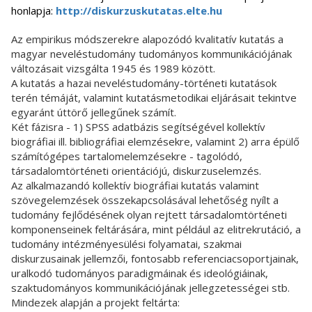
honlapja:
http://diskurzuskutatas.elte.hu
Az empirikus módszerekre alapozódó kvalitatív kutatás a
magyar neveléstudomány tudományos kommunikációjának
változásait vizsgálta 1945 és 1989 között.
A kutatás a hazai neveléstudomány-történeti kutatások
terén témáját, valamint kutatásmetodikai eljárásait tekintve
egyaránt úttörő jellegűnek számít.
Két fázisra - 1) SPSS adatbázis segítségével kollektív
biográfiai ill. bibliográfiai elemzésekre, valamint 2) arra épülő
számítógépes tartalomelemzésekre - tagolódó,
társadalomtörténeti orientációjú, diskurzuselemzés.
Az alkalmazandó kollektív biográfiai kutatás valamint
szövegelemzések összekapcsolásával lehetőség nyílt a
tudomány fejlődésének olyan rejtett társadalomtörténeti
komponenseinek feltárására, mint például az elitrekrutáció, a
tudomány intézményesülési folyamatai, szakmai
diskurzusainak jellemzői, fontosabb referenciacsoportjainak,
uralkodó tudományos paradigmáinak és ideológiáinak,
szaktudományos kommunikációjának jellegzetességei stb.
Mindezek alapján a projekt feltárta: