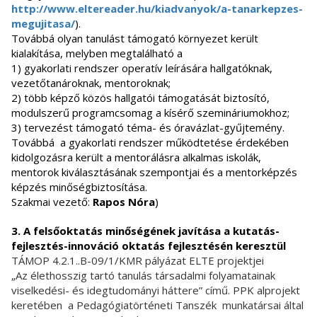
http://www.eltereader.hu/kiadvanyok/a-tanarkepzes-
megujitasa/
).
Továbbá olyan tanulást támogató környezet került
kialakítása, melyben megtalálható a
1) gyakorlati rendszer operatív leírására hallgatóknak,
vezetőtanároknak, mentoroknak;
2) több képző közös hallgatói támogatását biztosító,
modulszerű programcsomag a kísérő szemináriumokhoz;
3) tervezést támogató téma- és óravázlat-gyűjtemény.
Továbbá a gyakorlati rendszer működtetése érdekében
kidolgozásra került a mentorálásra alkalmas iskolák,
mentorok kiválasztásának szempontjai és a mentorképzés
képzés minőségbiztosítása.
Szakmai vezető:
Rapos Nóra
)
3. A felsőoktatás minőségének javítása a kutatás-
fejlesztés-innováció oktatás fejlesztésén keresztül
TÁMOP 4.2.1..B-09/1/KMR pályázat ELTE projektjei
„Az élethosszig tartó tanulás társadalmi folyamatainak
viselkedési- és idegtudományi háttere” című. PPK alprojekt
keretében a Pedagógiatörténeti Tanszék munkatársai által