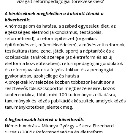
vizsgált reformpedagógiai törekvéseknek?
A kérdéseknek megfelelően a kutatott témák a
következők:
A nőmozgalom és hatása, a szabad egyesületi élet, az
egészséges életmód (alkoholizmus, testápolás,
reformétrend), a reformépítészet (organikus
építőművészet, műemlékvédelem), a művészeti reformok,
testkultúra (tánc, zene, játék, sport) a néptanítók és a
középiskolai tanárok szerepe (az életreform és az új
életforma közvetítésében), reformpedagógiai gondolatok
és reformjavaslatok a folyóiratokban és a pedagógiai
gyakorlatban, azok jellege és hatása
A projektek kivitelezése közben többször került sor a
résztvevők fókuszcsoportos megbeszéléseire, közös
konferenciákra, több, mint 100 tudományos előadásra,
tanulmányok és közös publikációk készültek, amelyek közös
tanulmánykötetben jelentek meg.
A legfontosabb kötetek a következők:
Németh András – Mikonya György – Skiera Ehrenhard
(Hrsg.) (2005): Reformpedagógia és életreform