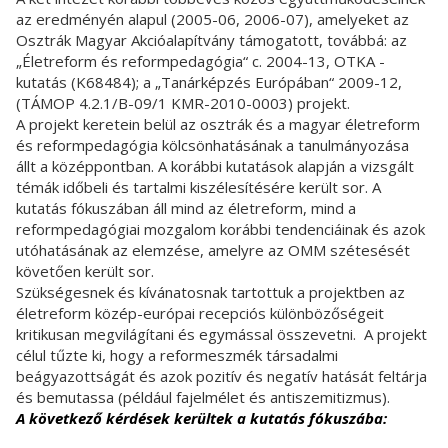
az eredményén alapul (2005-06, 2006-07), amelyeket az
Osztrák Magyar Akcióalapítvány támogatott, továbbá: az
„Életreform és reformpedagógia“ c. 2004-13, OTKA -
kutatás (K68484); a „Tanárképzés Európában“ 2009-12,
(TÁMOP 4.2.1/B-09/1 KMR-2010-0003) projekt.
A projekt keretein belül az osztrák és a magyar életreform
és reformpedagógia kölcsönhatásának a tanulmányozása
állt a középpontban. A korábbi kutatások alapján a vizsgált
témák időbeli és tartalmi kiszélesítésére került sor. A
kutatás fókuszában áll mind az életreform, mind a
reformpedagógiai mozgalom korábbi tendenciáinak és azok
utóhatásának az elemzése, amelyre az OMM szétesését
követően került sor.
Szükségesnek és kívánatosnak tartottuk a projektben az
életreform közép-európai recepciós különbözőségeit
kritikusan megvilágítani és egymással összevetni. A projekt
célul tűzte ki, hogy a reformeszmék társadalmi
beágyazottságát és azok pozitív és negatív hatását feltárja
és bemutassa (például fajelmélet és antiszemitizmus).
A következő kérdések kerültek a kutatás fókuszába: