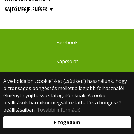
SAJTÓMEGJELENÉSEK
Facebook
Kapcsolat
© 2025 Eötvös Loránd Tudományegyetem
A weboldalon „cookie”-kat („sütiket”) használunk, hogy
Minden jog fenntartva.
biztonságos böngészés mellett a legjobb felhasználói
1053 Budapest, Egyetem tér 1–3.
élményt nyújthassuk látogatóinknak. A cookie-
Központi telefonszám: +36 1 411 6500
beállítások bármikor megváltoztathatók a böngésző
Webfejlesztés:
beállításaiban.
További információ
Elfogadom