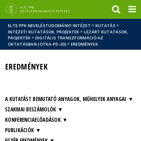
Események
ELTE a
Hírek
sajtóban
>
>
ELTE PPK NEVELÉSTUDOMÁNYI INTÉZET
KUTATÁS
>
INTÉZETI KUTATÁSOK, PROJEKTEK
LEZÁRT KUTATÁSOK,
>
PROJEKTEK
DIGITÁLIS TRANSZFORMÁCIÓ AZ
>
OKTATÁSBAN (OTKA-PD-20)
EREDMÉNYEK
EREDMÉNYEK
A KUTATÁST BEMUTATÓ ANYAGOK, MŰHELYEK ANYAGAI
SZAKMAI BESZÁMOLÓK
KONFERENCIAELŐADÁSOK
PUBLIKÁCIÓK
EGYÉB EREDMÉNYEK