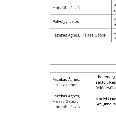
A
Horváth László
A
Pálvölgyi Lajos
a
Fazekas Ágnes, Halász Gábor
The emergen
Fazekas Ágnes,
sector. Res
Halász Gábor
fejlődésé
Fazekas Ágnes,
A helyi inn
Halász Gábor,
(Az „Innova
Horváth László