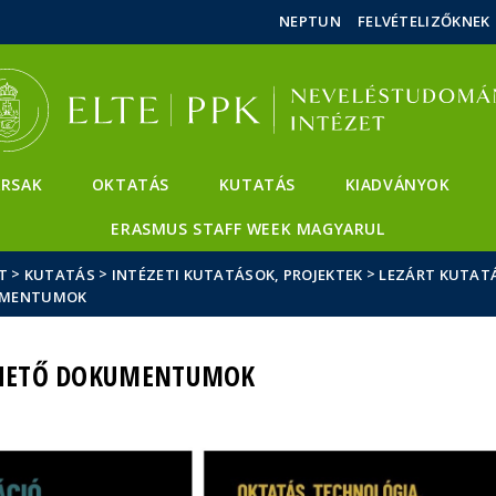
Események
ELTE a
Hírek
NEPTUN
FELVÉTELIZŐKNEK
sajtóban
RSAK
OKTATÁS
KUTATÁS
KIADVÁNYOK
ERASMUS STAFF WEEK MAGYARUL
>
>
>
T
KUTATÁS
INTÉZETI KUTATÁSOK, PROJEKTEK
LEZÁRT KUTATÁ
UMENTUMOK
THETŐ DOKUMENTUMOK