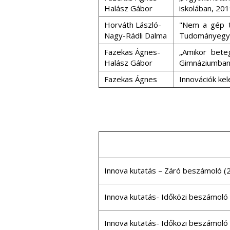
Halász Gábor
iskolában, 20
Horváth László-
"Nem a gép t
Nagy-Rádli Dalma
Tudományegyet
Fazekas Ágnes-
„Amikor beteg
Halász Gábor
Gimnáziumba
Fazekas Ágnes
Innovációk ke
Innova kutatás – Záró beszámoló (2
Innova kutatás- Időközi beszámoló
Innova kutatás- Időközi beszámoló