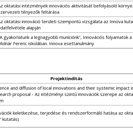
z oktatási intézmények innovációs aktivitását befolyásoló környe
szervezeti tényezők feltárása
z oktatási innováció területi szempontú vizsgálata az Innova kuta
datfelvétele alapján
„A gyakorlatunk a legnagyobb muníciónk”, Innovációs folyamatok a
Molnár Ferenc iskolában. Innova esettanulmány
Projektindítás
ce and diffusion of local innovations and their systemic impact i
earch proposal - Az intézményi szintű innovációk szerepe az okt
ben
ovációk keletkezése, terjedése és rendszerformáló hatása az okt
” kutatás)