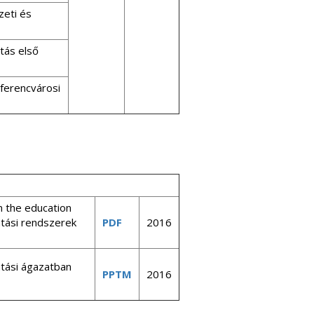
zeti és
tás első
 ferencvárosi
n the education
atási rendszerek
PDF
2016
atási ágazatban
PPTM
2016