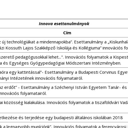
Innova esettanulmányok
Cím
 új technológiákat a mindennapokba”. Esettanulmány a „Kiskunhal
zi Kossuth Lajos Szakképző Iskolája és Kollégiuma” innovációs fo
szerető pedagógusokkal lehet...". Innovációs folyamatok a Kispes
ola és Egységes Gyógypedagógiai Módszertani Intézményben.
óra egy kattintással”- Esettanulmány a Budapesti Corvinus Egy
nyi Intézetének innovációs folyamatairól.
l az erdőt” - Esettanulmány a Széchenyi István Egyetem Tanár- é
nnovációs folyamatairól.
 közösség kialakulása. Innovációs folyamatok a tiszaföldvári Va
letkezése és terjedése egy budapesti általános iskolában 2018
k a legnagyobb muníciónk”, Innovációs folyamatok a ferencvárosi