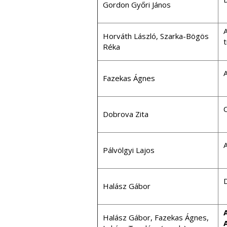
Gordon Győri János
A
Horváth László, Szarka-Bögös
Réka
Fazekas Ágnes
C
Dobrova Zita
Pálvölgyi Lajos
D
Halász Gábor
Halász Gábor, Fazekas Ágnes,