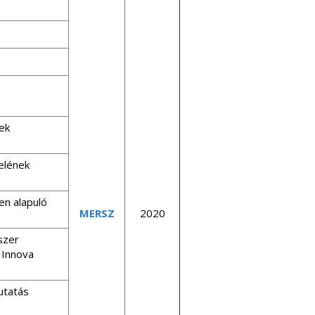
ek
elének
n alapuló
MERSZ
2020
szer
 Innova
utatás