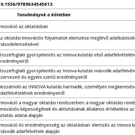
10.1556/9789634545613
Tanulmányok a kötetben
Innováció az oktatásban
Az oktatási innovációs folyamatok elemzése meglévő adatbázisok
másodelemzésével
Összefoglaló gyorsjelentés az Innova kutatás első adatfelvételén
eredményeiről
Összefoglaló gyorsjelentés az Innova kutatás második adatfelvét
szervezeti és egyéni szintű eredményeiről
Beszámoló az INNOVA kutatás harmadik, személyes megkeresése
adatfelvételének eredményeiről
Innováció a magyar oktatási rendszerben: a magyar oktatási rend
innovációs képességének és aktivitásának általános értékelése az
utatás adatai alapján
Innováció és eredményesség az oktatásban: elemzés az Innova k
második adatfelvétele alapján