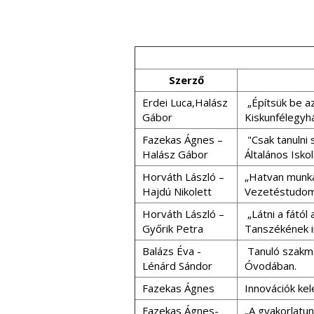
Szerző
Erdei Luca,Halász
„Építsük be az
Gábor
Kiskunfélegyhá
Fazekas Ágnes –
"Csak tanulni 
Halász Gábor
Általános Isk
Horváth László –
„Hatvan munka
Hajdú Nikolett
Vezetéstudomá
Horváth László –
„Látni a fátó
Győrik Petra
Tanszékének i
Balázs Éva -
Tanuló szakmai
Lénárd Sándor
Óvodában.
Fazekas Ágnes
Innovációk ke
Fazekas Ágnes-
„A gyakorlatun