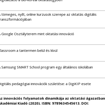
 tömeges, nyílt, online kurzusok szerepe az oktatás digitális
transzformációjában
A Google Osztályterem mint oktatási innováció
lassroom a tantermen belül és kívül
A Samsung SMART School program egy általános iskolában
igitális pedagógiai innovációk születése: a DigiKIP esete
Az innovációs folyamatok dinamikája az oktatási ágazatban
Akadémiai Kiadó (2020). ISBN: 9789634545613. DOI: