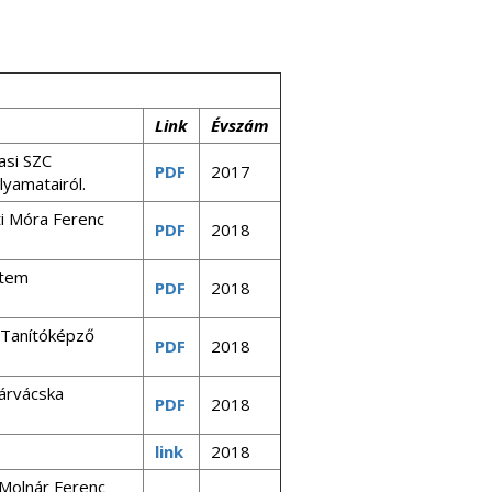
Link
Évszám
asi SZC
PDF
2017
lyamatairól.
ti Móra Ferenc
PDF
2018
etem
PDF
2018
s Tanítóképző
PDF
2018
dárvácska
PDF
2018
link
2018
 Molnár Ferenc