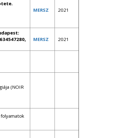
ötete.
MERSZ
2021
Budapest:
9634547280,
MERSZ
2021
égiája (NOIR
s folyamatok